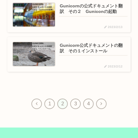
Gunicornの公式ドキュメント翻
訳 その２ Guniconの起動
2023/2/13
Gunicorn公式ドキュメントの翻
訳 その１インストール
2023/2/12
前
次
1
2
3
4
へ
へ