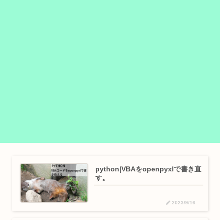
python|VBAをopenpyxlで書き直
す。
2023/9/16