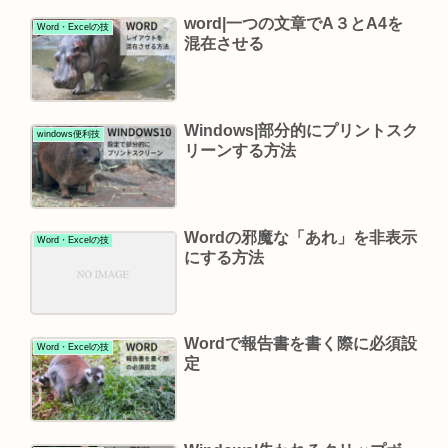
word|一つの文章でA３とA4を
Word・Excelの技
混在させる
Windows|部分的にプリントスク
windows便利技
リーンする方法
Wordの邪魔な「あれ」を非表示
Word・Excelの技
にする方法
Wordで報告書を書く際に必須設
Word・Excelの技
定