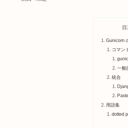
目
Gunicor
コマン
guni
一般
統合
Djan
Past
用語集
dotted 