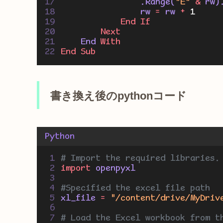
                .Range(
"E"
&
 rw)
                rw 
=
 rw 
+
1
End If
Next
    End 
With
End Sub
書き換え後のpythonコード
Python
# Import the required libraries.
import
 openpyxl
#Specified the excel file path
xl_file 
=
"/content/drive/MyDri
# Load the Excel workbook from t