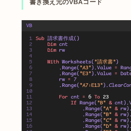
書き換え元のVBAコード
VB
Sub 
請求書作成()
Dim
 cnt
Dim
 rw
With
 Worksheets(
"請求書"
)
        .Range(
"A3"
).Value 
=
 Ran
        .Range(
"E3"
).Value 
=
 Dat
        rw 
=
 7
        .Range(
"A7:E13"
).ClearCo
For
 cnt 
=
6
To
23
If
 Range(
"B"
&
 cnt).
                .Range(
"A"
&
 rw)
                .Range(
"B"
&
 rw)
                .Range(
"C"
&
 rw)
                .Range(
"D"
&
 rw)