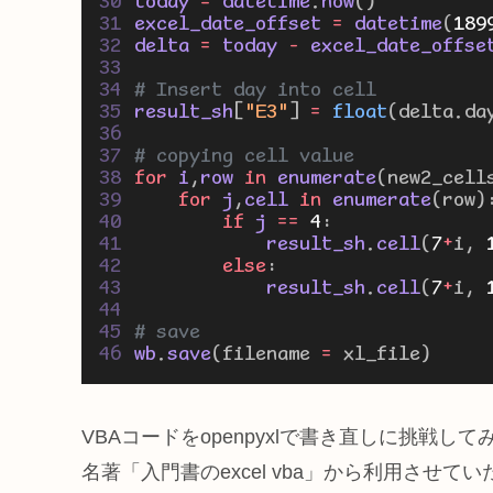
today 
=
 datetime
.
now
()
excel_date_offset 
=
 datetime
(
189
delta 
=
 today 
-
 excel_date_offse
# Insert day into cell
result_sh
[
"E3"
]
=
float
(delta.da
# copying cell value
for
 i
,
row 
in
 enumerate
(new2_cell
for
 j
,
cell 
in
 enumerate
(row)
if
 j 
==
4
:
            result_sh
.
cell
(
7
+
i, 
else
:
            result_sh
.
cell
(
7
+
i, 
# save
wb
.
save
(filename 
=
 xl_file)
VBAコードをopenpyxlで書き直しに挑戦
名著「入門書のexcel vba」から利用させ