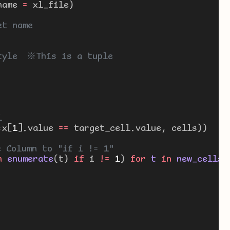
name 
=
 xl_file)
et name
style　※This is a tuple
l
:x[
1
].value 
==
 target_cell.value, cells))
 Column to "if i != 1"
n
enumerate
(t) 
if
 i 
!=
1
)
for
 t 
in
 new_cells]