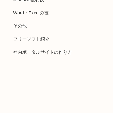
Word・Excelの技
その他
フリーソフト紹介
社内ポータルサイトの作り方
cells
[
i
]
[j
-
2
]
.
value