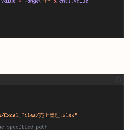
.Value 
=
 Range(
"F"
&
 cnt).Value
ve/Excel_Files/売上管理.xlsx"
he specified path