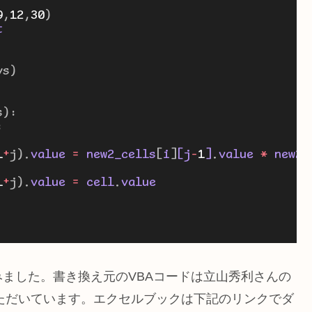
9
,
12
,
30
)
t
ys)
s):
:
1
+
j).
value 
=
 new2_cells
[
i
]
[j
-
1
]
.
value 
*
 new2_
1
+
j).
value 
=
 cell
.
value
してみました。書き換え元のVBAコードは立山秀利さんの
ていただいています。エクセルブックは下記のリンクでダ