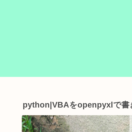
python|VBAをopenpyxl