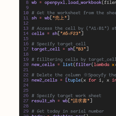
wb 
=
 openpyxl
.
load_workbook
(file
# Get the worksheet from the she
sh 
=
 wb
[
"売上"
]
# Access the cell by ("A1:B1") 
cells 
=
 sh
[
"A6:F23"
]
# Specify target cell
target_cell 
=
 sh
[
"B3"
]
# filltering cells by target_cel
new_cells 
=
list
(
filter
(
lambda
x
# Delete the column ※Spacyfy the
new2_cells 
=
 [
tuple
(x 
for
 i, x 
i
# Specify target work sheet
result_sh 
=
 wb
[
"請求書"
]
# Get today in serial number