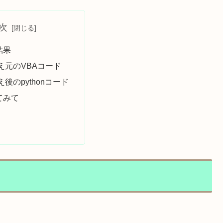
次
結果
え元のVBAコード
後のpythonコード
てみて