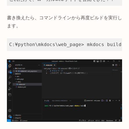
Code language:
PHP
(
php
)
書き換えたら、コマンドラインから再度ビルドを実行し
ます。
C:¥python\mkdocs\web_page> mkdocs build